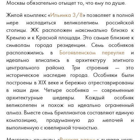
Москвы обязательно отыщет то, что ему по душе.
Жилой комплекс «
Ильинка 3/8‎
» позволяет в полной
мере насладиться великолепием российской
столицы. ЖК расположен максимально близко к
Кремлю и к Красной площади. Это самые близкие к
символам города резиденции. Семь особняков
расположились в
Богоявленском переулке
и
идеально вписались в архитектуру элитного
центрального района. Три строения — это
историческое наследие города. Особняки были
построены в XIX веке и бережно отреставрированы
в наши дни. Четыре особняка — современные
архитектурные шедевры. Каждый особняк
великолепен и похож на идеально ограненный
алмаз. Вместе семь бриллиантов составляют единую
композицию, продуманную до мелочей и
выполненную с ювелирной точностью.
Мастерам команды «
Русская латунь
» выпала честь